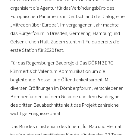
organisiert die Agentur für das Verbindungsbüro des
Europäischen Parlaments in Deutschland die Dialogreihe
„Mitreden über Europa“. Im vergangenen Jahr machte
das Bürgerforum in Dresden, Germering, Hamburg und
Gelsenkirchen Halt. Zudem steht mit Fulda bereits die
erste Station für 2020 fest.
Für das Regensburger Bauprojekt Das DÖRNBERG
kümmert sich Valentum Kommunikation um die
begleitende Presse- und Öffentlichkeitsarbeit. Mit
diversen Eröffnungen im Dörnbergforum, verschiedenen
Bombenfunden auf dem Gelände und dem Baubeginn
des dritten Bauabschnitts hielt das Projekt zahlreiche
wichtige Ereignisse parat.
Das Bundesministerium des Innern, für Bau und Heimat
ist ein weiterer langjähriger Kunde, für den das PR-Team