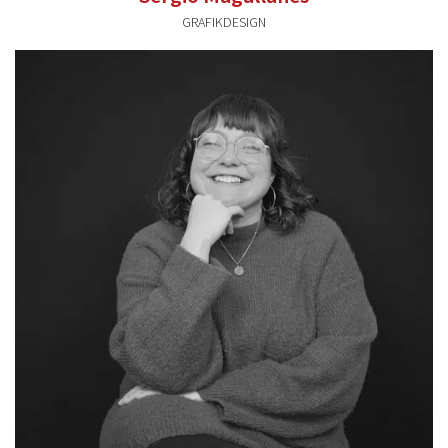
GRAFIKDESIGN
sergio.magallanes@valentum-kommunikation.de
0941 591896 52