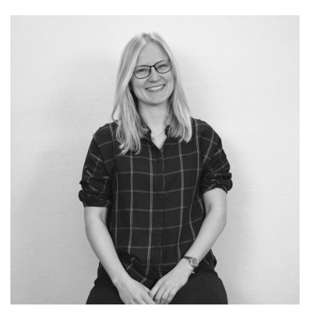
jonas.fiedler@valentum-kommunikation.de
0941 591896 56