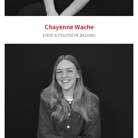
Chayenne Wache
EVENT & POLITISCHE BILDUNG
chayenne.wache@valentum-kommunikation.de
0941 591896 39