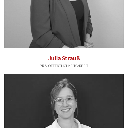
Julia Strauß
PR & ÖFFENTLICHKEITSARBEIT
julia.strauss@valentum-kommunikation.de
0941 591896 43