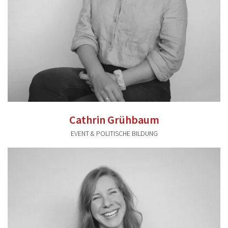
Cathrin Grühbaum
EVENT & POLITISCHE BILDUNG
cathrin.gruehbaum@valentum-kommunikation.de
0941 591896 31