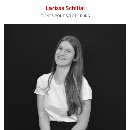
Larissa Schillai
EVENT & POLITISCHE BILDUNG
larissa.schillai@valentum-kommunikation.de
0941 591896 34