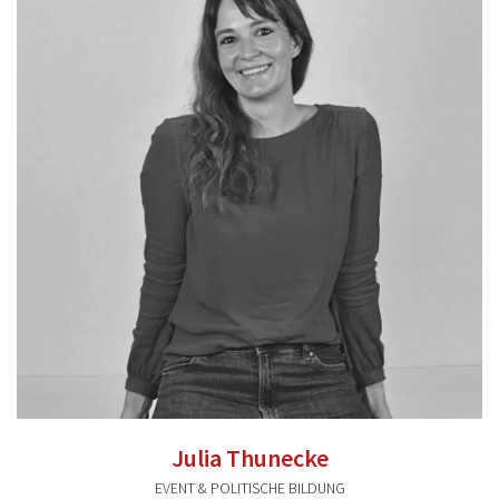
florian.wallner@valentum-kommunikation.de
0941 / 591 896 55
Julia Thunecke
EVENT & POLITISCHE BILDUNG