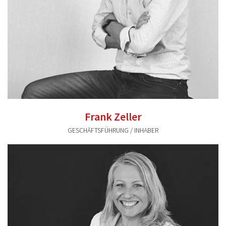
Frank Zeller
GESCHÄFTSFÜHRUNG / INHABER
frank.zeller@valentum-kommunikation.de
0941 591896 60