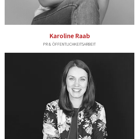
Karoline Raab
PR & ÖFFENTLICHKEITSARBEIT
karoline.raab@valentum-kommunikation.de
0941 591896 45