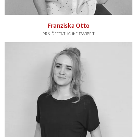
Franziska Otto
PR & ÖFFENTLICHKEITSARBEIT
franziska.otto@valentum-kommunikation.de
0941 591896 42