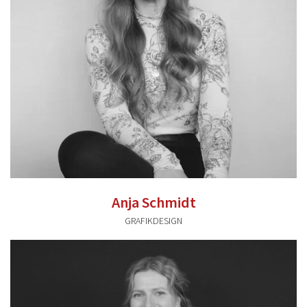
Anja Schmidt
GRAFIKDESIGN
anja.schmidt@valentum-kommunikation.de