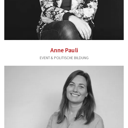
Anne Pauli
EVENT & POLITISCHE BILDUNG
anne.pauli@valentum-kommunikation.de
0941 591896 32