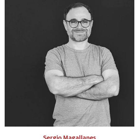
laura.kaiser@valentum-kommunikation.de
0941 591896 27
Sergio Magallanes