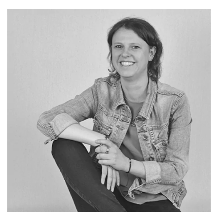
julia.thunecke@valentum-kommunikation.de
0941 591896 22