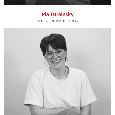
Pia Turainsky
EVENT & POLITISCHE BILDUNG
pia.turainsky@valentum-kommunikation.de
0941 591896 25