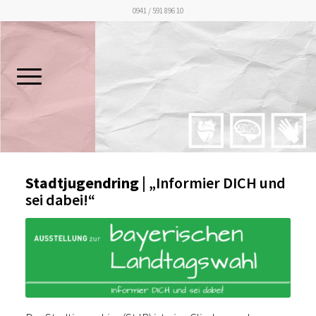
0941 / 591 896 10
Stadtjugendring
| „Informier DICH und
sei dabei!“