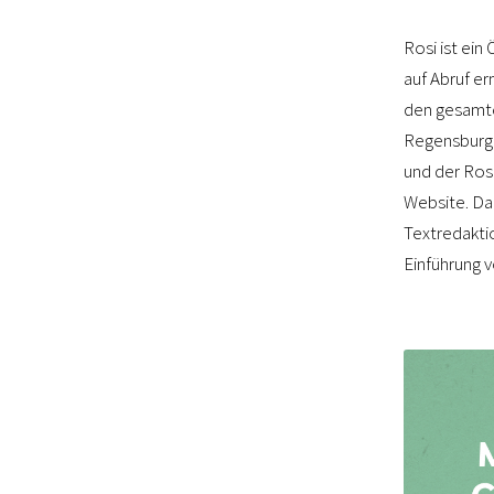
Rosi ist ei
auf Abruf e
den gesamte
Regensburge
und der Ros
Website. Da
Textredakti
Einführung v