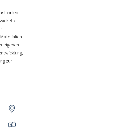
usfahrten
twickelte
r
Materialien
er eigenen
entwicklung,
ng zur